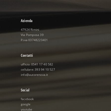
Azienda
47924 Rimini
Via Pomposa 39
P.iva 03748220401
Contatti
ufficio: 0541 17 40 582
cellulare: 393 94 10 527
info@autorenova.it
Social
facebook
google
youtube